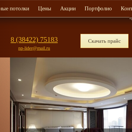
ные потолки
Цены
Акции
Портфолио
Кон
8 (38422) 75183
Скачать прайс
np-lider@mail.ru