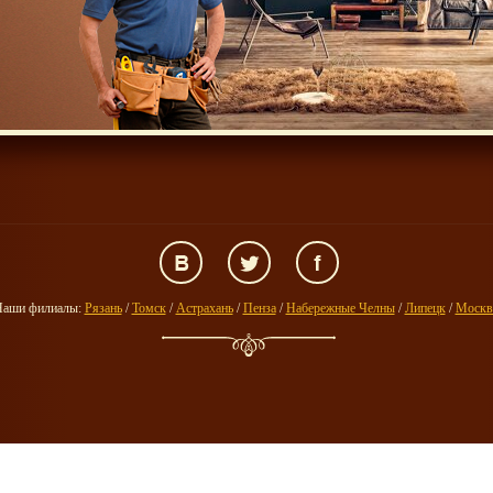
аши филиалы:
Рязань
/
Томск
/
Астрахань
/
Пенза
/
Набережные Челны
/
Липецк
/
Москв