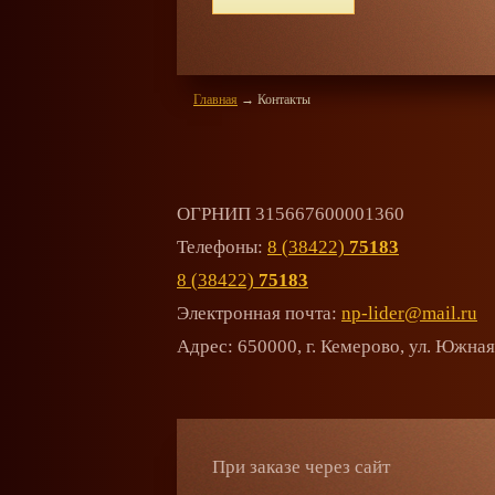
через сайт скидка 15%
Главная
→
Контакты
ОГРНИП 315667600001360
Телефоны:
8 (38422)
75183
8 (38422)
75183
Электронная почта:
np-lider@mail.ru
Адрес: 650000, г. Кемерово, ул. Южная,
При заказе через сайт