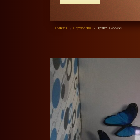
ный замер и консультация
Главная
→
Портфолио
→
Принт "Бабочки"