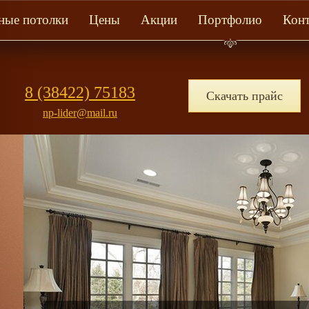
ные потолки
Цены
Акции
Портфолио
Кон
8 (38422) 75183
Скачать прайс
np-lider@mail.ru